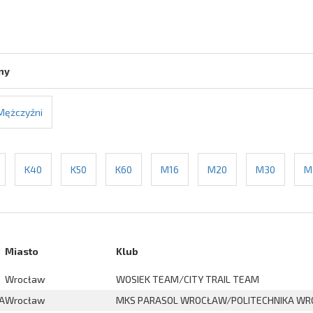
ny
Mężczyźni
K40
K50
K60
M16
M20
M30
M
Miasto
Klub
Wrocław
WOSIEK TEAM/CITY TRAIL TEAM
A
Wrocław
MKS PARASOL WROCŁAW/POLITECHNIKA W