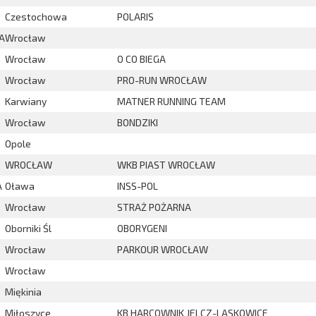
Czestochowa
POLARIS
A
Wrocław
Wrocław
O CO BIEGA
Wrocław
PRO-RUN WROCŁAW
Karwiany
MATNER RUNNING TEAM
Wrocław
BONDZIKI
Opole
WROCŁAW
WKB PIAST WROCŁAW
A
Oława
INSS-POL
Wrocław
STRAŻ POŻARNA
Oborniki Śl
OBORYGENI
Wrocław
PARKOUR WROCŁAW
Wrocław
Miękinia
Miłoszyce
KB HARCOWNIK JELCZ-LASKOWICE