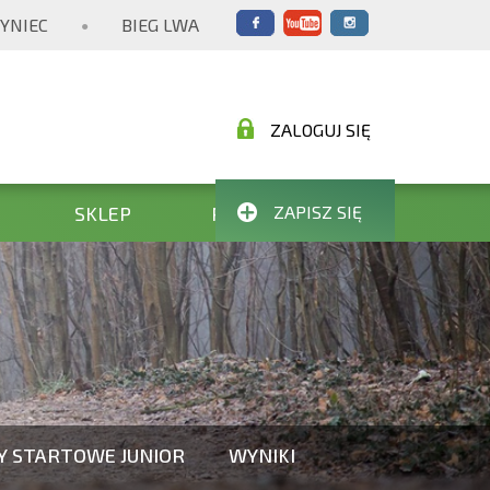
YNIEC
BIEG LWA
●
ZALOGUJ SIĘ
SKLEP
POMAGAMY
ZAPISZ SIĘ
TY STARTOWE JUNIOR
WYNIKI