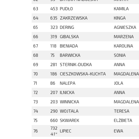
63
453
PUDŁO
KAMILA
64
635
ZAKRZEWSKA
KINGA
65
323
DERING
AGNIESZKA
66
319
GIBALSKA
MARZENA
67
118
BIENIADA
KAROLINA
68
75
BARWICKA
SONIA
69
281
STERNIK-DUDKA
ANNA
70
186
CIESZKOWSKA-KUCHTA
MAGDALENA
71
86
NALEPA
JOLA
72
207
ILNICKA
ANNA
73
203
WINNICKA
MAGDALENA
74
290
WOJTALA
TERESA
75
660
SKWAREK
ELŻBIETA
732
76
LIPIEC
EWA
41*