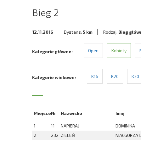
Bieg 2
12.11.2016
Dystans:
5 km
Rodzaj:
Bieg głów
Open
Kobiety
Kategorie główne:
K16
K20
K30
Kategorie wiekowe:
Miejsce
Nr
Nazwisko
Imię
1
11
NAPIERAJ
DOMINIKA
2
232
ZIELEŃ
MAŁGORZAT