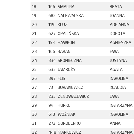
18
166
SMALIRA
BEATA
19
682
NALEWALSKA
JOANNA
20
119
KLUZ
ADRIANNA
21
627
OPALIŃSKA
DOROTA
22
153
HAWRON
AGNIESZKA
23
106
BARAN
EWA
24
334
SKONIECZNA
JUSTYNA
25
633
JAMROŻY
AGATA
26
397
FLIS
KAROLINA
27
73
BURAKIEWICZ
KLAUDIA
28
233
ZENDWALEWICZ
EWA
29
94
HURKO
KATARZYNA
30
613
WOŹNIAK
KAROLINA
31
273
GORDIJENKO
ANNA
32
448
MARKOWICZ
KATARZYNA