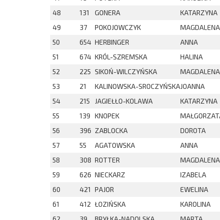
48
131
GONERA
KATARZYNA
49
37
POKOJOWCZYK
MAGDALENA
50
654
HERBINGER
ANNA
51
674
KRÓL-SZREMSKA
HALINA
52
225
SIKOŃ-WILCZYŃSKA
MAGDALENA
53
21
KALINOWSKA-SROCZYŃSKA
JOANNA
54
215
JAGIEŁŁO-KOLAWA
KATARZYNA
55
139
KNOPEK
MAŁGORZAT
56
396
ZABLOCKA
DOROTA
57
55
AGATOWSKA
ANNA
58
308
ROTTER
MAGDALENA
59
626
NIECKARZ
IZABELA
60
421
PAJOR
EWELINA
61
412
ŁOZIŃSKA
KAROLINA
62
39
BRYŁKA-NADOLSKA
MARTA