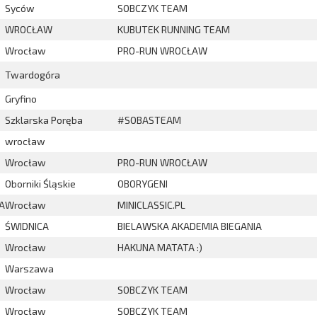
Syców
SOBCZYK TEAM
WROCŁAW
KUBUTEK RUNNING TEAM
Wrocław
PRO-RUN WROCŁAW
Twardogóra
Gryfino
Szklarska Poręba
#SOBASTEAM
wrocław
Wrocław
PRO-RUN WROCŁAW
Oborniki Śląskie
OBORYGENI
A
Wrocław
MINICLASSIC.PL
ŚWIDNICA
BIELAWSKA AKADEMIA BIEGANIA
Wrocław
HAKUNA MATATA :)
Warszawa
Wrocław
SOBCZYK TEAM
Wrocław
SOBCZYK TEAM