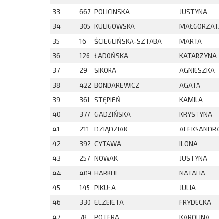
33
667
POLICINSKA
JUSTYNA
34
305
KULIGOWSKA
MAŁGORZAT
35
16
ŚCIEGLIŃSKA-SZTABA
MARTA
36
126
ŁADOŃSKA
KATARZYNA
37
29
SIKORA
AGNIESZKA
38
422
BONDAREWICZ
AGATA
39
361
STĘPIEŃ
KAMILA
40
377
GADZIŃSKA
KRYSTYNA
41
211
DZIĄDZIAK
ALEKSANDR
42
392
CYTAWA
ILONA
43
257
NOWAK
JUSTYNA
44
409
HARBUL
NATALIA
45
145
PIKUŁA
JULIA
46
330
ELZBIETA
FRYDECKA
47
78
POTERA
KAROLINA