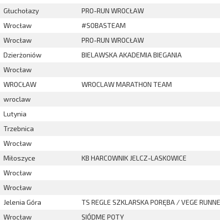
Głuchołazy
PRO-RUN WROCŁAW
Wrocław
#SOBASTEAM
Wrocław
PRO-RUN WROCŁAW
Dzierżoniów
BIELAWSKA AKADEMIA BIEGANIA
Wrocław
WROCŁAW
WROCLAW MARATHON TEAM
wroclaw
Lutynia
Trzebnica
Wrocław
Miłoszyce
KB HARCOWNIK JELCZ-LASKOWICE
Wrocław
Wrocław
Jelenia Góra
TS REGLE SZKLARSKA PORĘBA / VEGE RUNN
Wrocław
SIÓDME POTY