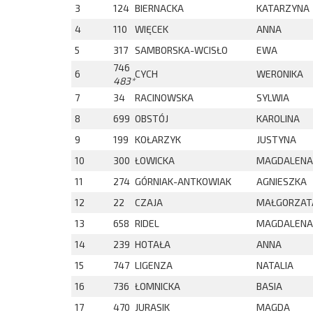
3
124
BIERNACKA
KATARZYNA
4
110
WIĘCEK
ANNA
5
317
SAMBORSKA-WCISŁO
EWA
746
6
CYCH
WERONIKA
483*
7
34
RACINOWSKA
SYLWIA
8
699
OBSTÓJ
KAROLINA
9
199
KOŁARZYK
JUSTYNA
10
300
ŁOWICKA
MAGDALENA
11
274
GÓRNIAK-ANTKOWIAK
AGNIESZKA
12
22
CZAJA
MAŁGORZAT
13
658
RIDEL
MAGDALENA
14
239
HOTAŁA
ANNA
15
747
LIGENZA
NATALIA
16
736
ŁOMNICKA
BASIA
17
470
JURASIK
MAGDA