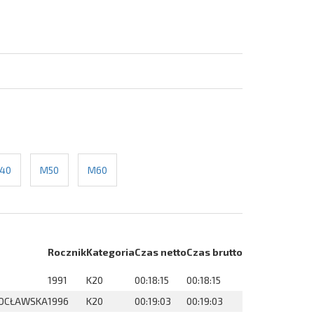
40
M50
M60
Rocznik
Kategoria
Czas netto
Czas brutto
1991
K20
00:18:15
00:18:15
ROCŁAWSKA
1996
K20
00:19:03
00:19:03