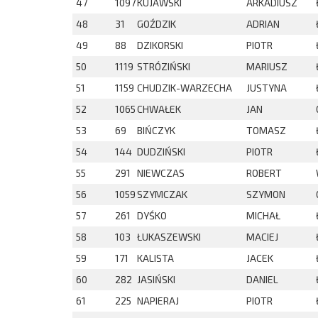
47
1097
KUJAWSKI
ARKADIUSZ
48
31
GOŹDZIK
ADRIAN
49
88
DZIKORSKI
PIOTR
50
1119
STRÓZIŃSKI
MARIUSZ
51
1159
CHUDZIK-WARZECHA
JUSTYNA
52
1065
CHWAŁEK
JAN
53
69
BIŃCZYK
TOMASZ
54
144
DUDZIŃSKI
PIOTR
55
291
NIEWCZAS
ROBERT
56
1059
SZYMCZAK
SZYMON
57
261
DYŚKO
MICHAŁ
58
103
ŁUKASZEWSKI
MACIEJ
59
171
KALISTA
JACEK
60
282
JASIŃSKI
DANIEL
61
225
NAPIERAJ
PIOTR