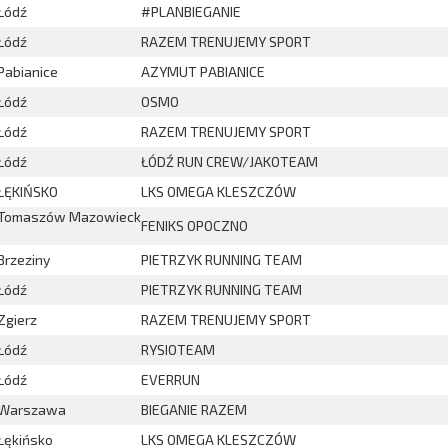
Łódź
#PLANBIEGANIE
Łódź
RAZEM TRENUJEMY SPORT
Pabianice
AZYMUT PABIANICE
Łódź
OSMO
Łódź
RAZEM TRENUJEMY SPORT
Łódź
ŁÓDŹ RUN CREW/JAKOTEAM
ŁĘKIŃSKO
LKS OMEGA KLESZCZÓW
Tomaszów Mazowieck
FENIKS OPOCZNO
Brzeziny
PIETRZYK RUNNING TEAM
Łódź
PIETRZYK RUNNING TEAM
Zgierz
RAZEM TRENUJEMY SPORT
Łódź
RYSIOTEAM
Łódź
EVERRUN
Warszawa
BIEGANIE RAZEM
Łękińsko
LKS OMEGA KLESZCZÓW