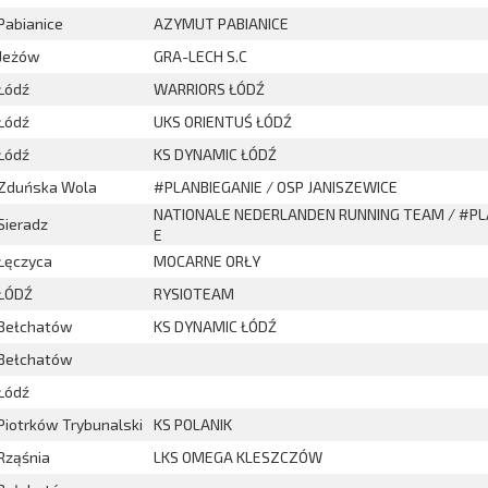
Pabianice
AZYMUT PABIANICE
Jeżów
GRA-LECH S.C
Łódź
WARRIORS ŁÓDŹ
Łódź
UKS ORIENTUŚ ŁÓDŹ
Łódź
KS DYNAMIC ŁÓDŹ
Zduńska Wola
#PLANBIEGANIE / OSP JANISZEWICE
NATIONALE NEDERLANDEN RUNNING TEAM / #PL
Sieradz
E
Łęczyca
MOCARNE ORŁY
ŁÓDŹ
RYSIOTEAM
Bełchatów
KS DYNAMIC ŁÓDŹ
Bełchatów
Łódź
Piotrków Trybunalski
KS POLANIK
Rząśnia
LKS OMEGA KLESZCZÓW