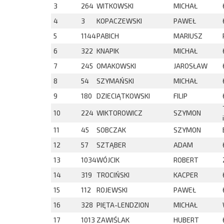
3
264
WITKOWSKI
MICHAŁ
4
3
KOPACZEWSKI
PAWEŁ
5
1144
PABICH
MARIUSZ
6
322
KNAPIK
MICHAŁ
7
245
OMAKOWSKI
JAROSŁAW
8
54
SZYMAŃSKI
MICHAŁ
9
180
DZIECIĄTKOWSKI
FILIP
10
224
WIKTOROWICZ
SZYMON
i
11
45
SOBCZAK
SZYMON
12
57
SZTĄBER
ADAM
13
1034
WÓJCIK
ROBERT
14
319
TROCIŃSKI
KACPER
15
112
ROJEWSKI
PAWEŁ
16
328
PIĘTA-LENDZION
MICHAŁ
17
1013
ZAWIŚLAK
HUBERT