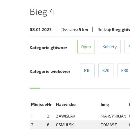
Bieg 4
08.01.2023
Dystans:
5 km
Rodzaj:
Bieg głó
Open
Kobiety
Kategorie główne:
K16
K20
K30
Kategorie wiekowe:
Miejsce
Nr
Nazwisko
Imię
1
2
ZAWIŚLAK
MAKSYMILIAN
2
6
OSMULSKI
TOMASZ