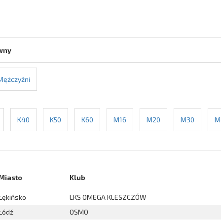
wny
Mężczyźni
K40
K50
K60
M16
M20
M30
M
Miasto
Klub
Łękińsko
LKS OMEGA KLESZCZÓW
Łódź
OSMO