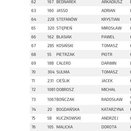
62
167
BEDNAREK
ARKADIUSZ
63
160
JASSO
ADRIAN
64
228
STEFANÓW
KRYSTIAN
65
320
STĘPIEŃ
MIROSŁAW
66
162
BŁASIAK
PAWEŁ
67
285
KOSIŃSKI
TOMASZ
68
55
PIETRZAK
PIOTR
69
188
CALERO
DARWIN
70
304
SULMA
TOMASZ
71
231
CIEŚLIK
JACEK
72
1081
DOBROSZ
MICHAŁ
73
1067
BOŃCZAK
RADOSŁAW
I
74
20
BOGDAŃSKA
KATARZYNA
75
58
KUCZKOWSKI
ANDRZEJ
76
105
MALICKA
DOROTA