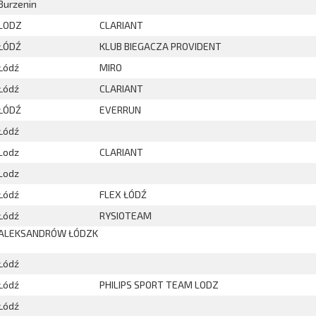
Burzenin
LODZ
CLARIANT
ŁÓDŹ
KLUB BIEGACZA PROVIDENT
Łódź
MIRO
Łódź
CLARIANT
ŁÓDŹ
EVERRUN
Łódź
Lodz
CLARIANT
Lodz
Łódź
FLEX ŁÓDŹ
Łódź
RYSIOTEAM
ALEKSANDRÓW ŁÓDZK
Łódź
Łódź
PHILIPS SPORT TEAM LODZ
Łódź