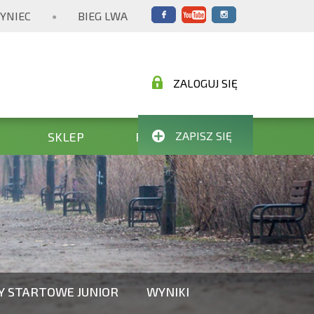
YNIEC
BIEG LWA
●
ZALOGUJ SIĘ
SKLEP
POMAGAMY
ZAPISZ SIĘ
TY STARTOWE JUNIOR
WYNIKI