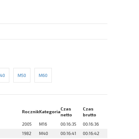
40
M50
M60
Czas
Czas
Rocznik
Kategoria
netto
brutto
2005
M16
00:16:35
00:16:36
1982
M40
00:16:41
00:16:42