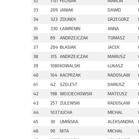
32
1151
FELISIAK
MARCIN
33
209
JANIAK
DAWID
34
323
ZDUNEK
GRZEGORZ
35
330
ŁAWRENIN
ANNA
36
89
ANDRZEJCZAK
TOMASZ
37
204
BŁASIAK
JACEK
38
315
ANDRZEJCZAK
MARIUSZ
39
1080
KOWALSKI
ŁUKASZ
40
164
KACPRZAK
RADOSŁAW
41
42
SZELEST
DARIUSZ
42
198
WOJCIECHOWSKI
MATEUSZ
43
257
ŻULEWSKI
RADOSŁAW
44
1037
JUCHA
MICHAŁ
45
30
UMIŃSKA
ALEKSANDRA
46
90
NITA
MICHAŁ