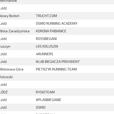
Bełchatów
Łódź
Nowy Bedoń
TRUCHT.COM
Łódź
OSMO RUNNING ACADEMY
Wola Zaradzyńska
KORONA PABIANICE
Łódź
ROSSBIEGANI
tuszyn
LKS KOLUSZKI
Łódź
4RUNNERS
Łódź
KLUB BIEGACZA PROVIDENT
Wiśniowa Góra
PIETRZYK RUNNING TEAM
Koluszki
Łódź
ŁÓDŹ
RYSIOTEAM
Łódź
#PLANBIEGANIE
Łódź
OSMO