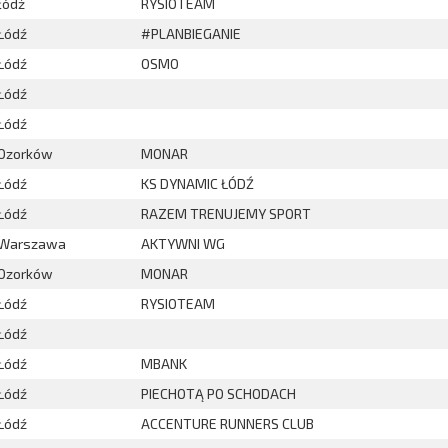
łódż
RYSIOTEAM
Łódź
#PLANBIEGANIE
Łódź
OSMO
Łódź
Łódź
Ozorków
MONAR
Łódź
KS DYNAMIC ŁÓDŹ
Łódź
RAZEM TRENUJEMY SPORT
Warszawa
AKTYWNI WG
Ozorków
MONAR
Łódź
RYSIOTEAM
Łódź
Łódź
MBANK
Łódź
PIECHOTĄ PO SCHODACH
Łódź
ACCENTURE RUNNERS CLUB