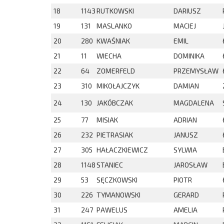
18
1143
RUTKOWSKI
DARIUSZ
19
131
MASLANKO
MACIEJ
20
280
KWAŚNIAK
EMIL
21
11
WIECHA
DOMINIKA
22
64
ZOMERFELD
PRZEMYSŁAW
23
310
MIKOŁAJCZYK
DAMIAN
24
130
JAKÓBCZAK
MAGDALENA
25
77
MISIAK
ADRIAN
26
232
PIETRASIAK
JANUSZ
27
305
HAŁACZKIEWICZ
SYLWIA
28
1148
STANIEC
JAROSŁAW
29
53
SĘCZKOWSKI
PIOTR
30
226
TYMANOWSKI
GERARD
31
247
PAWELUS
AMELIA